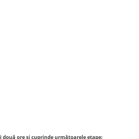
și două ore și cuprinde următoarele etape: