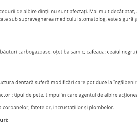
edurii de albire dinții nu sunt afectați. Mai mult decât atat
izate sub supravegherea medicului stomatolog, este sigură ș
; băuturi carbogazoase; oțet balsamic; cafeaua; ceaiul negru)
ructura dentară suferă modificări care pot duce la îngălbenir
actori: tipul de pete, timpul în care agentul de albire acțion
 coroanelor, fațetelor, incrustațiilor și plombelor.
uri: