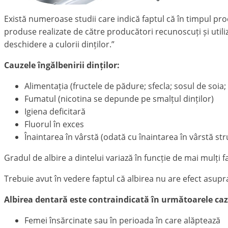
Există numeroase studii care indică faptul că în timpul proc
produse realizate de către producători recunoscuți și util
deschidere a culorii dinților.”
Cauzele îngălbenirii dinților:
Alimentația (fructele de pădure; sfecla; sosul de soia
Fumatul (nicotina se depunde pe smalțul dinților)
Igiena deficitară
Fluorul în exces
Înaintarea în vârstă (odată cu înaintarea în vârstă st
Gradul de albire a dintelui variază în funcție de mai mulți f
Trebuie avut în vedere faptul că albirea nu are efect asupra
Albirea dentară este contraindicată în următoarele caz
Femei însărcinate sau în perioada în care alăptează