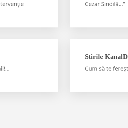
ntervenţie
Cezar Sindilă..."
Stirile KanalD
!...
Cum să te fereşti