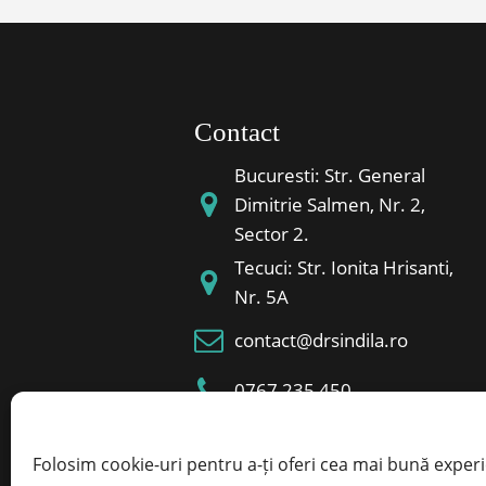
Contact
Bucuresti: Str. General
Dimitrie Salmen, Nr. 2,
Sector 2.
Tecuci: Str. Ionita Hrisanti,
Nr. 5A
contact@drsindila.ro
0767 235 450
Folosim cookie-uri pentru a-ți oferi cea mai bună exper